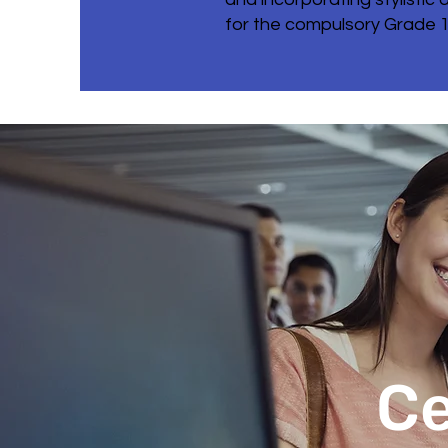
for the compulsory Grade 12
Се