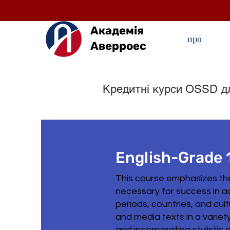
Академія
про
Аверроес
Кредитні курси OSSD дл
English-Grade 
This course emphasizes the 
necessary for success in aca
periods, countries, and cult
and media texts in a variet
and incorporating stylistic