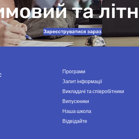
имовий та літн
Зареєструватися зараз
Програми
с
Запит інформації
Викладачі та співробітники
Випускники
Наша школа
Відвідайте