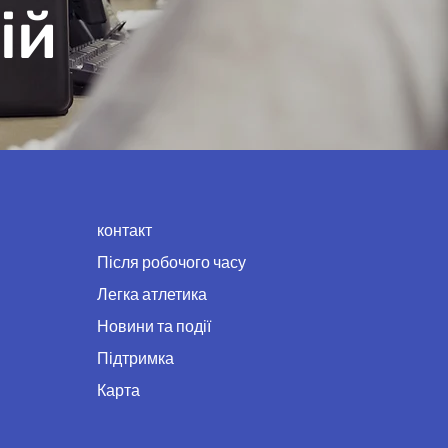
ій
контакт
Після робочого часу
Легка атлетика
Новини та події
Підтримка
Карта