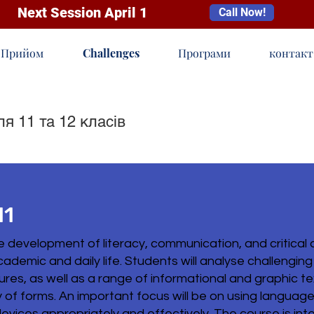
Next Session April 1
Call Now!
Прийом
Challenges
Програми
контакт
я 11 та 12 класів
11
development of literacy, communication, and critical an
demic and daily life. Students will analyse challenging 
ures, as well as a range of informational and graphic te
y of forms. An important focus will be on using language 
 devices appropriately and effectively. The course is i