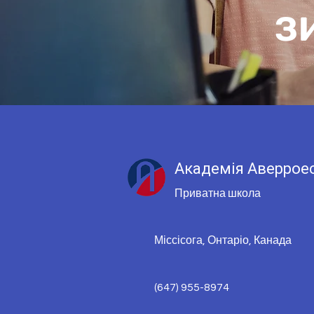
з
Академія Аверрое
Приватна школа
Міссісога, Онтаріо, Канада
(647) 955-8974