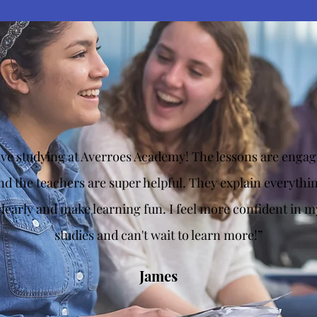
love studying at Averroes Academy! The lessons are engag
nd the teachers are super helpful. They explain everythi
clearly and make learning fun. I feel more confident in m
studies and can't wait to learn more!”
James