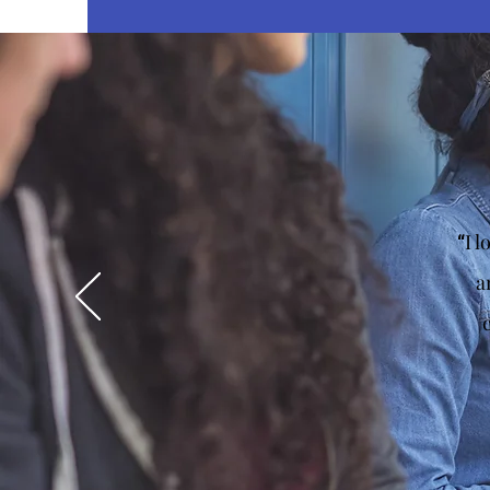
I 
“
a