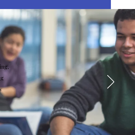
ing,
ng
y