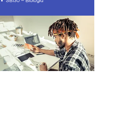
SBI3U – Biología