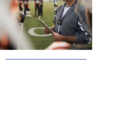
एवरोज़ अकादमी
अशासकीय स्कूल