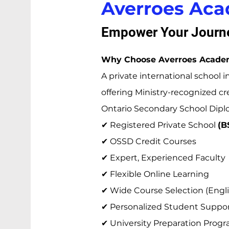
Averroes Ac
Empower Your Journe
Why Choose Averroes Acad
A private international school i
offering Ministry-recognized cr
Ontario Secondary School Dip
✔ Registered Private School
(B
✔ OSSD Credit Courses
✔ Expert, Experienced Faculty
✔ Flexible Online Learning
✔ Wide Course Selection (Englis
✔ Personalized Student Suppo
✔ University Preparation Prog