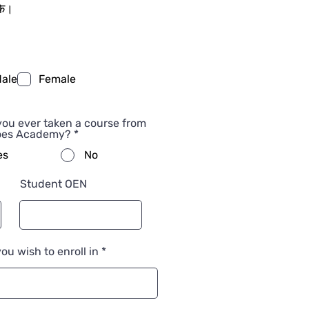
के।
ale
Female
ou ever taken a course from
oes Academy?
*
es
No
Student OEN
ou wish to enroll in