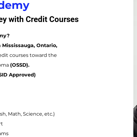
ademy
y with Credit Courses
emy?
n
Mississauga, Ontario,
edit courses toward the
loma
(OSSD).
SID Approved)
h, Math, Science, etc.)
rt
rams