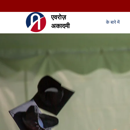
एवरोज़
के बारे में
अकादमी