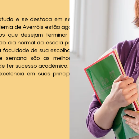
estuda e se destaca em seus
emia de Averróis estão agora
nos que desejam terminar ou
do dia normal da escola para
 faculdade de sua escolha, a
de semana são as melhores
 de ter sucesso acadêmico, ao
lência em suas principais