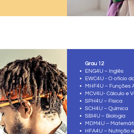
Grau 12
ENG4U – Inglês
EWC4U - O ofício do
MHF4U – Funções 
MCV4U- Cálculo e V
SPH4U – Física
SCH4U – Química
SBI4U – Biologia
MDM4U – Matemáti
HFA4U – Nutrição 