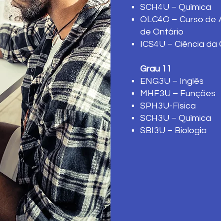
SCH4U – Química
OLC4O – Curso de A
de Ontário
ICS4U – Ciência da
Grau 11
ENG3U – Inglês
MHF3U – Funções
SPH3U-Física
SCH3U – Química
SBI3U – Biologia