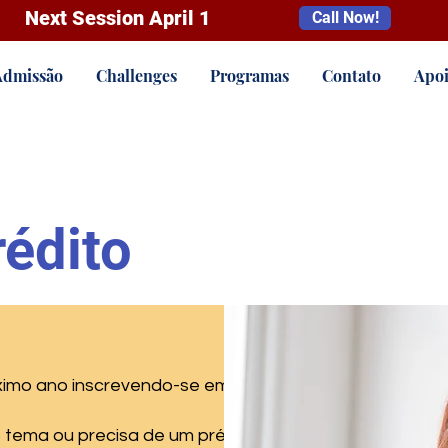
Next Session April 1
Call Now!
Admissão
Challenges
Programas
Contato
Apoi
rédito
ximo ano inscrevendo-se em
 tema ou precisa de um pré-