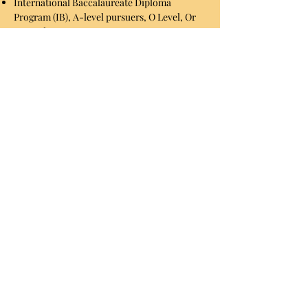
International Baccalaureate Diploma
Program (IB), A-level pursuers, O Level, Or
AP students
Estudantes locais ou
internacionais que:
Ensino médio completo
Alunos agora matriculados no
ensino médio nas séries 9, 10, 11
e 12
Graduados do ensino médio
Programa de Diploma de
Bacharelado Internacional (IB),
perseguidores de nível A, O Level
ou estudantes AP