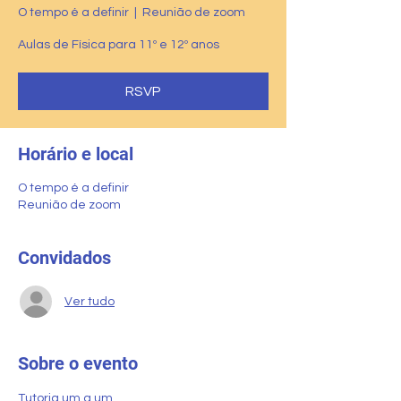
O tempo é a definir
  |  
Reunião de zoom
Aulas de Física para 11º e 12º anos
RSVP
Horário e local
O tempo é a definir
Reunião de zoom
Convidados
Ver tudo
Sobre o evento
Tutoria um a um