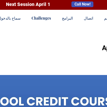
Next Session April 1
Call Now!
م
اتصال
البرامج
Challenges
سماح بالدخول
A