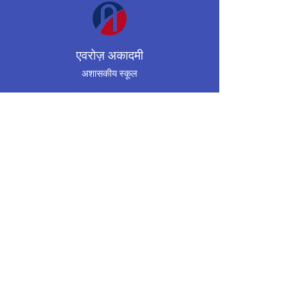
एवरोज़ अकादमी
अशासकीय स्कूल
मिसिसॉगा, ओंटारियो, कनाडा
(647) 955-8974
averroesacademycenter@gmail.co
m
कार्यक्रमों
संपर्क करना
अनुरोध जानकारी
घंटे के बाद
संकाय कर्मचारी
व्यायाम
पूर्व छात्रों
खबर और घटनाएँ
हमारा विद्यालय
सहायता