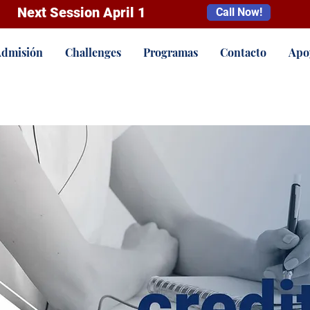
Next Session April 1
Call Now!
dmisión
Challenges
Programas
Contacto
Apo