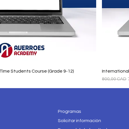
l-Time Students Course (Grade 9-12)
Internationa
rta
Precio
800,00 CAD
Programas
Solicitar información