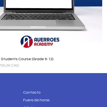
l Students Course (Grade 9-12)
Precio de oferta
700,00 CAD
Contacto
Fuera de horas