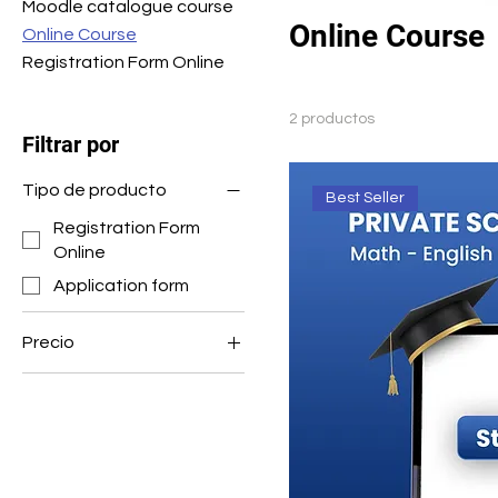
Moodle catalogue course
Online Course
Online Course
Registration Form Online
2 productos
Filtrar por
Tipo de producto
Best Seller
Registration Form
Online
Application form
Precio
600 CAD
700 CAD