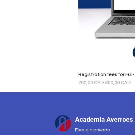
Registration fees for Ful
Precio
Precio de ofe
700,00 CAD
600,00 CAD
Academia Averroes
Escuela privada